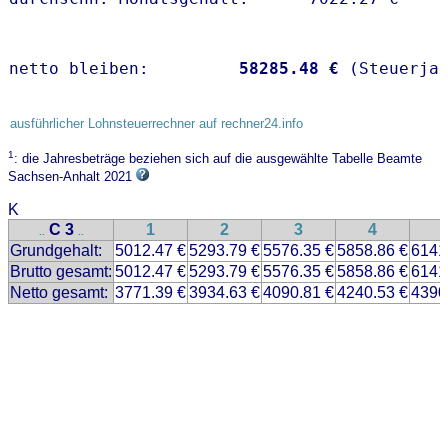
netto bleiben:         
58285.48 €
 (Steuerja
ausführlicher Lohnsteuerrechner auf rechner24.info
1
: die Jahresbeträge beziehen sich auf die ausgewählte Tabelle Beamte
Sachsen-Anhalt 2021
K
C 3
1
2
3
4
..
..
Grundgehalt:
5012.47 €
5293.79 €
5576.35 €
5858.86 €
6141
Brutto gesamt:
5012.47 €
5293.79 €
5576.35 €
5858.86 €
6141
Netto gesamt:
3771.39 €
3934.63 €
4090.81 €
4240.53 €
4390