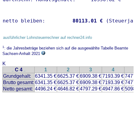
netto bleiben:         
80113.01 €
 (Steuerja
ausführlicher Lohnsteuerrechner auf rechner24.info
1
: die Jahresbeträge beziehen sich auf die ausgewählte Tabelle Beamte
Sachsen-Anhalt 2021
K
C 4
1
2
3
4
..
..
Grundgehalt:
6341.35 €
6625.37 €
6909.38 €
7193.39 €
7477
Brutto gesamt:
6341.35 €
6625.37 €
6909.38 €
7193.39 €
7477
Netto gesamt:
4496.24 €
4646.82 €
4797.29 €
4947.86 €
5098