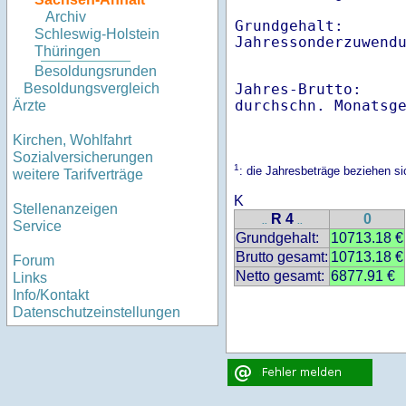
Archiv
Grundgehalt:       
Schleswig-Holstein
Thüringen
Besoldungsrunden
Jahres-Brutto:    
Besoldungsvergleich
Ärzte
Kirchen, Wohlfahrt
Sozialversicherungen
1
: die Jahresbeträge beziehen 
weitere Tarifverträge
K
Stellenanzeigen
R 4
0
..
..
Service
Grundgehalt:
10713.18 €
Brutto gesamt:
10713.18 €
Forum
Netto gesamt:
6877.91 €
Links
Info/Kontakt
Datenschutzeinstellungen