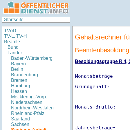
Startseite
TVöD
Gehaltsrechner fü
TV-L, TV-H
Beamte
Bund
Beamtenbesoldung 
Länder
Baden-Württemberg
Besoldungsgruppe R 4, St
Bayern
Berlin
Brandenburg
Monatsbeträge
Bremen
Hamburg
Hessen
Mecklenbg.-Vorp.
Niedersachsen
Monats-Brutto:    
Nordrhein-Westfalen
Rheinland-Pfalz
Saarland
Sachsen
1
Jahresbeträge
Sachsen-Anhalt