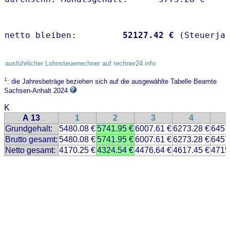
netto bleiben:         
52127.42 €
 (Steuerja
ausführlicher Lohnsteuerrechner auf rechner24.info
1
: die Jahresbeträge beziehen sich auf die ausgewählte Tabelle Beamte
Sachsen-Anhalt 2024
K
A 13
1
2
3
4
..
..
Grundgehalt:
5480.08 €
5741.95 €
6007.61 €
6273.28 €
6457
Brutto gesamt:
5480.08 €
5741.95 €
6007.61 €
6273.28 €
6457
Netto gesamt:
4170.25 €
4324.54 €
4476.64 €
4617.45 €
4715