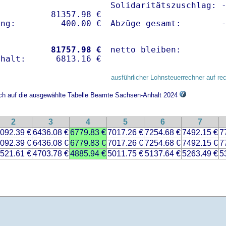
Solidaritätszuschlag: -
          81357.98 € 

Abzüge gesamt:        
           
81757.98 €
netto bleiben:        
ausführlicher Lohnsteuerrechner auf re
sich auf die ausgewählte Tabelle Beamte Sachsen-Anhalt 2024
2
3
4
5
6
7
092.39 €
6436.08 €
6779.83 €
7017.26 €
7254.68 €
7492.15 €
7
092.39 €
6436.08 €
6779.83 €
7017.26 €
7254.68 €
7492.15 €
7
521.61 €
4703.78 €
4885.94 €
5011.75 €
5137.64 €
5263.49 €
5