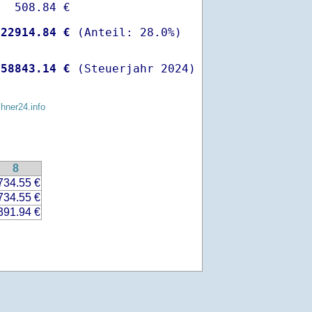
  508.84 €

-
22914.84 €
 
58843.14 €
 (Steuerjahr 2024)
chner24.info
8
734.55 €
734.55 €
391.94 €