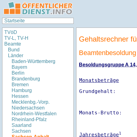
Startseite
TVöD
Gehaltsrechner fü
TV-L, TV-H
Beamte
Bund
Beamtenbesoldung 
Länder
Baden-Württemberg
Besoldungsgruppe A 14, S
Bayern
Berlin
Brandenburg
Monatsbeträge
Bremen
Hamburg
Hessen
Mecklenbg.-Vorp.
Niedersachsen
Monats-Brutto:    
Nordrhein-Westfalen
Rheinland-Pfalz
Saarland
Sachsen
1
Jahresbeträge
Sachsen-Anhalt