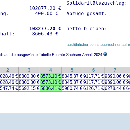
Solidaritätszuschlag: 
          102877.20 € 

Abzüge gesamt:       
           
103277.20 €
netto bleiben:       
ausführlicher Lohnsteuerrechner auf r
sich auf die ausgewählte Tabelle Beamte Sachsen-Anhalt 2024
2
3
4
5
6
7
028.46 €
8300.80 €
8573.10 €
8845.37 €
9117.71 €
9390.06 €
9
028.46 €
8300.80 €
8573.10 €
8845.37 €
9117.71 €
9390.06 €
9
547.74 €
5692.15 €
5836.41 €
5980.74 €
6126.71 €
6278.44 €
6