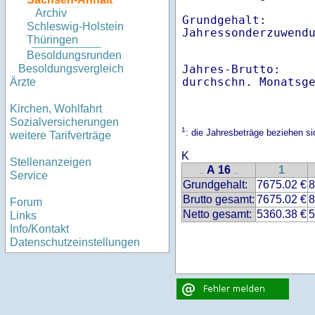
Archiv
Grundgehalt:       
Schleswig-Holstein
Thüringen
Besoldungsrunden
Jahres-Brutto:    
Besoldungsvergleich
Ärzte
Kirchen, Wohlfahrt
Sozialversicherungen
1
: die Jahresbeträge beziehen 
weitere Tarifverträge
K
Stellenanzeigen
A 16
1
..
..
Service
Grundgehalt:
7675.02 €
8
Brutto gesamt:
7675.02 €
8
Forum
Netto gesamt:
5360.38 €
5
Links
Info/Kontakt
Datenschutzeinstellungen