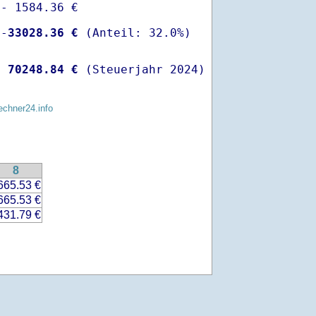
- 1584.36 €

 -
33028.36 €
  
70248.84 €
 (Steuerjahr 2024)
echner24.info
8
665.53 €
665.53 €
431.79 €