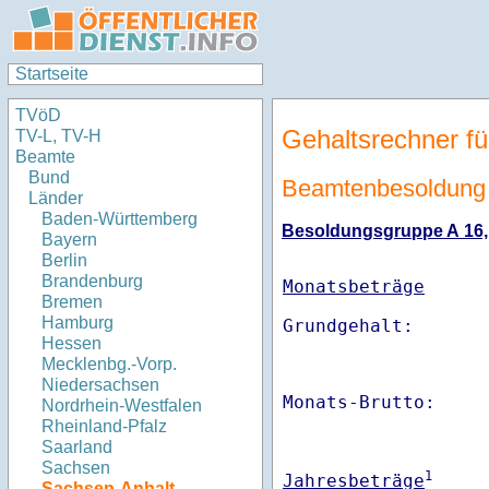
Startseite
TVöD
Gehaltsrechner fü
TV-L, TV-H
Beamte
Bund
Beamtenbesoldung 
Länder
Baden-Württemberg
Besoldungsgruppe A 16, S
Bayern
Berlin
Brandenburg
Monatsbeträge
Bremen
Hamburg
Hessen
Mecklenbg.-Vorp.
Niedersachsen
Monats-Brutto:    
Nordrhein-Westfalen
Rheinland-Pfalz
Saarland
Sachsen
1
Jahresbeträge
Sachsen-Anhalt