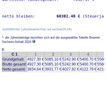
netto bleiben:         
60302.40 €
 (Steuerja
ausführlicher Lohnsteuerrechner auf rechner24.info
1
: die Jahresbeträge beziehen sich auf die ausgewählte Tabelle Beamte
Sachsen-Anhalt 2024
K
C 1
1
2
3
4
..
..
Grundgehalt:
4927.30 €
5085.10 €
5242.90 €
5400.70 €
5560
Brutto gesamt:
4927.30 €
5085.10 €
5242.90 €
5400.70 €
5560
Netto gesamt:
3834.64 €
3931.77 €
4027.82 €
4122.79 €
4218