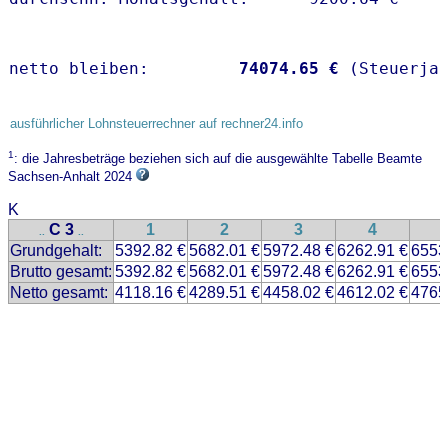
netto bleiben:         
74074.65 €
 (Steuerja
ausführlicher Lohnsteuerrechner auf rechner24.info
1
: die Jahresbeträge beziehen sich auf die ausgewählte Tabelle Beamte
Sachsen-Anhalt 2024
K
C 3
1
2
3
4
..
..
Grundgehalt:
5392.82 €
5682.01 €
5972.48 €
6262.91 €
6553
Brutto gesamt:
5392.82 €
5682.01 €
5972.48 €
6262.91 €
6553
Netto gesamt:
4118.16 €
4289.51 €
4458.02 €
4612.02 €
4765