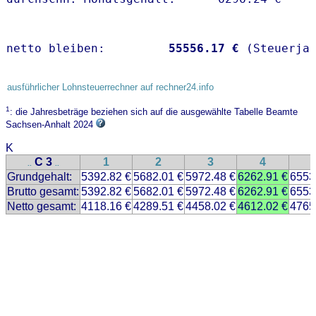
netto bleiben:         
55556.17 €
 (Steuerja
ausführlicher Lohnsteuerrechner auf rechner24.info
1
: die Jahresbeträge beziehen sich auf die ausgewählte Tabelle Beamte
Sachsen-Anhalt 2024
K
C 3
1
2
3
4
..
..
Grundgehalt:
5392.82 €
5682.01 €
5972.48 €
6262.91 €
6553
Brutto gesamt:
5392.82 €
5682.01 €
5972.48 €
6262.91 €
6553
Netto gesamt:
4118.16 €
4289.51 €
4458.02 €
4612.02 €
4765