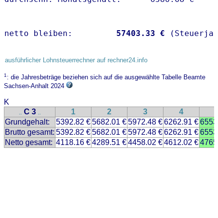
netto bleiben:         
57403.33 €
 (Steuerja
ausführlicher Lohnsteuerrechner auf rechner24.info
1
: die Jahresbeträge beziehen sich auf die ausgewählte Tabelle Beamte
Sachsen-Anhalt 2024
K
C 3
1
2
3
4
..
..
Grundgehalt:
5392.82 €
5682.01 €
5972.48 €
6262.91 €
6553
Brutto gesamt:
5392.82 €
5682.01 €
5972.48 €
6262.91 €
6553
Netto gesamt:
4118.16 €
4289.51 €
4458.02 €
4612.02 €
4765