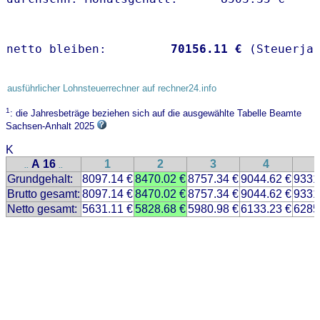
netto bleiben:         
70156.11 €
 (Steuerja
ausführlicher Lohnsteuerrechner auf rechner24.info
1
: die Jahresbeträge beziehen sich auf die ausgewählte Tabelle Beamte
Sachsen-Anhalt 2025
K
A 16
1
2
3
4
..
..
Grundgehalt:
8097.14 €
8470.02 €
8757.34 €
9044.62 €
9331
Brutto gesamt:
8097.14 €
8470.02 €
8757.34 €
9044.62 €
9331
Netto gesamt:
5631.11 €
5828.68 €
5980.98 €
6133.23 €
6285