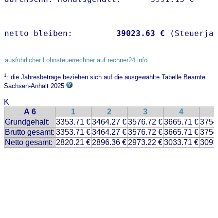
netto bleiben:         
39023.63 €
 (Steuerja
ausführlicher Lohnsteuerrechner auf rechner24.info
1
: die Jahresbeträge beziehen sich auf die ausgewählte Tabelle Beamte
Sachsen-Anhalt 2025
K
A 6
1
2
3
4
..
..
Grundgehalt:
3353.71 €
3464.27 €
3576.72 €
3665.71 €
3754
Brutto gesamt:
3353.71 €
3464.27 €
3576.72 €
3665.71 €
3754
Netto gesamt:
2820.21 €
2896.36 €
2973.22 €
3033.71 €
3093