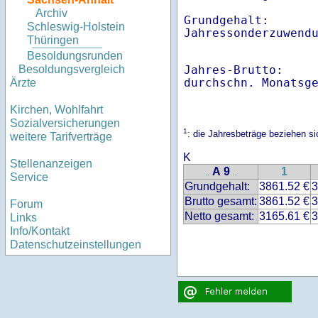
Archiv
Grundgehalt:       
Schleswig-Holstein
Thüringen
Besoldungsrunden
Jahres-Brutto:    
Besoldungsvergleich
Ärzte
Kirchen, Wohlfahrt
Sozialversicherungen
1
: die Jahresbeträge beziehen 
weitere Tarifverträge
K
Stellenanzeigen
A 9
1
..
..
Service
Grundgehalt:
3861.52 €
3
Brutto gesamt:
3861.52 €
3
Forum
Netto gesamt:
3165.61 €
3
Links
Info/Kontakt
Datenschutzeinstellungen