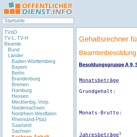
Startseite
TVöD
Gehaltsrechner fü
TV-L, TV-H
Beamte
Bund
Beamtenbesoldung 
Länder
Baden-Württemberg
Besoldungsgruppe A 9, St
Bayern
Berlin
Brandenburg
Monatsbeträge
Bremen
Hamburg
Hessen
Mecklenbg.-Vorp.
Niedersachsen
Monats-Brutto:    
Nordrhein-Westfalen
Rheinland-Pfalz
Saarland
Sachsen
1
Jahresbeträge
Sachsen-Anhalt