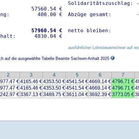
Solidaritätszuschlag: -
          57560.54 € 

Abzüge gesamt:        
           
57960.54 €
netto bleiben:        
ausführlicher Lohnsteuerrechner auf re
sich auf die ausgewählte Tabelle Beamte Sachsen-Anhalt 2025
2
3
4
5
6
7
977.47 €
4165.46 €
4353.50 €
4541.54 €
4669.14 €
4796.71 €
4
977.47 €
4165.46 €
4353.50 €
4541.54 €
4669.14 €
4796.71 €
4
242.97 €
3367.13 €
3489.75 €
3611.04 €
3692.39 €
3773.05 €
3