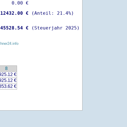
    0.00 €

-
12432.00 €
 
45528.54 €
 (Steuerjahr 2025)
chner24.info
8
925.12 €
925.12 €
853.62 €