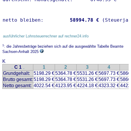
netto bleiben:         
58994.78 €
 (Steuerja
ausführlicher Lohnsteuerrechner auf rechner24.info
1
: die Jahresbeträge beziehen sich auf die ausgewählte Tabelle Beamte
Sachsen-Anhalt 2025
K
C 1
1
2
3
4
..
..
Grundgehalt:
5198.29 €
5364.78 €
5531.26 €
5697.73 €
5866
Brutto gesamt:
5198.29 €
5364.78 €
5531.26 €
5697.73 €
5866
Netto gesamt:
4022.54 €
4123.95 €
4224.18 €
4323.32 €
4422