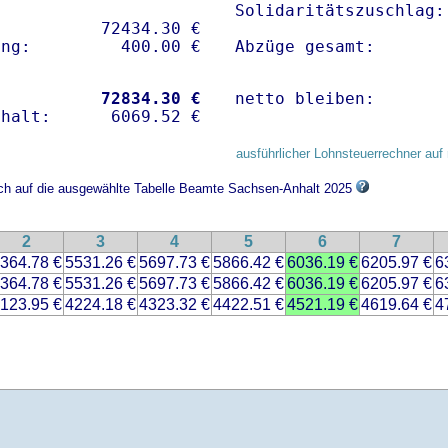
Solidaritätszuschlag:
          72434.30 € 

Abzüge gesamt:       
           
72834.30 €
netto bleiben:       
ausführlicher Lohnsteuerrechner auf 
sich auf die ausgewählte Tabelle Beamte Sachsen-Anhalt 2025
2
3
4
5
6
7
364.78 €
5531.26 €
5697.73 €
5866.42 €
6036.19 €
6205.97 €
6
364.78 €
5531.26 €
5697.73 €
5866.42 €
6036.19 €
6205.97 €
6
123.95 €
4224.18 €
4323.32 €
4422.51 €
4521.19 €
4619.64 €
4