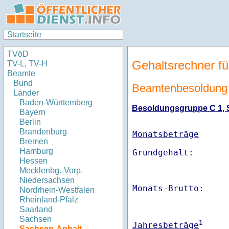
Startseite
TVöD
Gehaltsrechner fü
TV-L, TV-H
Beamte
Bund
Beamtenbesoldung 
Länder
Baden-Württemberg
Besoldungsgruppe C 1, St
Bayern
Berlin
Brandenburg
Monatsbeträge
Bremen
Hamburg
Hessen
Mecklenbg.-Vorp.
Niedersachsen
Monats-Brutto:    
Nordrhein-Westfalen
Rheinland-Pfalz
Saarland
Sachsen
1
Jahresbeträge
Sachsen-Anhalt