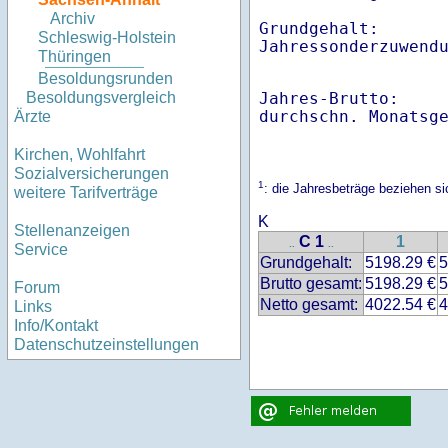
Archiv
Grundgehalt:       
Schleswig-Holstein
Thüringen
Besoldungsrunden
Jahres-Brutto:    
Besoldungsvergleich
Ärzte
Kirchen, Wohlfahrt
Sozialversicherungen
1
: die Jahresbeträge beziehen 
weitere Tarifverträge
K
Stellenanzeigen
C 1
1
..
..
Service
Grundgehalt:
5198.29 €
5
Brutto gesamt:
5198.29 €
5
Forum
Netto gesamt:
4022.54 €
4
Links
Info/Kontakt
Datenschutzeinstellungen