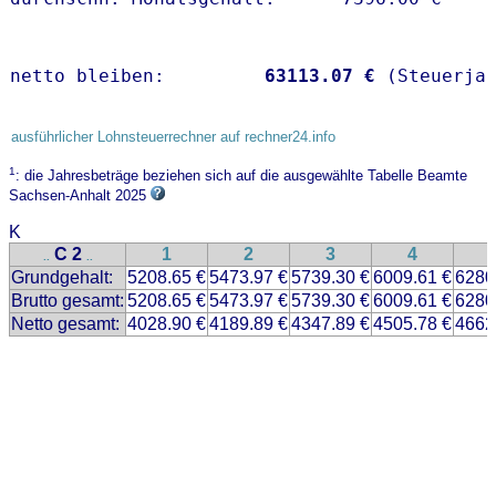
netto bleiben:         
63113.07 €
 (Steuerja
ausführlicher Lohnsteuerrechner auf rechner24.info
1
: die Jahresbeträge beziehen sich auf die ausgewählte Tabelle Beamte
Sachsen-Anhalt 2025
K
C 2
1
2
3
4
..
..
Grundgehalt:
5208.65 €
5473.97 €
5739.30 €
6009.61 €
6280
Brutto gesamt:
5208.65 €
5473.97 €
5739.30 €
6009.61 €
6280
Netto gesamt:
4028.90 €
4189.89 €
4347.89 €
4505.78 €
4662