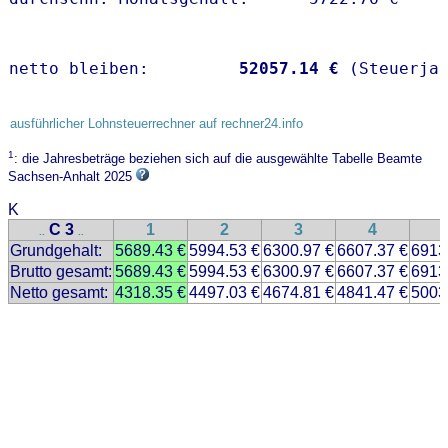
netto bleiben:         
52057.14 €
 (Steuerja
ausführlicher Lohnsteuerrechner auf rechner24.info
1
: die Jahresbeträge beziehen sich auf die ausgewählte Tabelle Beamte
Sachsen-Anhalt 2025
K
C 3
1
2
3
4
..
..
Grundgehalt:
5689.43 €
5994.53 €
6300.97 €
6607.37 €
6913
Brutto gesamt:
5689.43 €
5994.53 €
6300.97 €
6607.37 €
6913
Netto gesamt:
4318.35 €
4497.03 €
4674.81 €
4841.47 €
5003