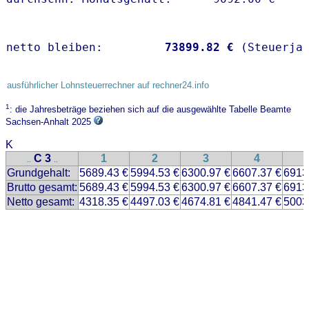
netto bleiben:         
73899.82 €
 (Steuerja
ausführlicher Lohnsteuerrechner auf rechner24.info
1
: die Jahresbeträge beziehen sich auf die ausgewählte Tabelle Beamte
Sachsen-Anhalt 2025
K
C 3
1
2
3
4
..
..
Grundgehalt:
5689.43 €
5994.53 €
6300.97 €
6607.37 €
6913
Brutto gesamt:
5689.43 €
5994.53 €
6300.97 €
6607.37 €
6913
Netto gesamt:
4318.35 €
4497.03 €
4674.81 €
4841.47 €
5003