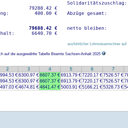
Solidaritätszuschlag:
          79288.42 € 

Abzüge gesamt:       
           
79688.42 €
netto bleiben:       
ausführlicher Lohnsteuerrechner auf 
sich auf die ausgewählte Tabelle Beamte Sachsen-Anhalt 2025
2
3
4
5
6
7
994.53 €
6300.97 €
6607.37 €
6913.79 €
7220.17 €
7526.57 €
7
994.53 €
6300.97 €
6607.37 €
6913.79 €
7220.17 €
7526.57 €
7
497.03 €
4674.81 €
4841.47 €
5003.91 €
5166.21 €
5328.73 €
5