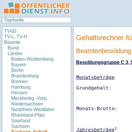
Startseite
TVöD
Gehaltsrechner fü
TV-L, TV-H
Beamte
Bund
Beamtenbesoldung 
Länder
Baden-Württemberg
Besoldungsgruppe C 3, St
Bayern
Berlin
Brandenburg
Monatsbeträge
Bremen
Hamburg
Hessen
Mecklenbg.-Vorp.
Niedersachsen
Monats-Brutto:    
Nordrhein-Westfalen
Rheinland-Pfalz
Saarland
Sachsen
1
Jahresbeträge
Sachsen-Anhalt