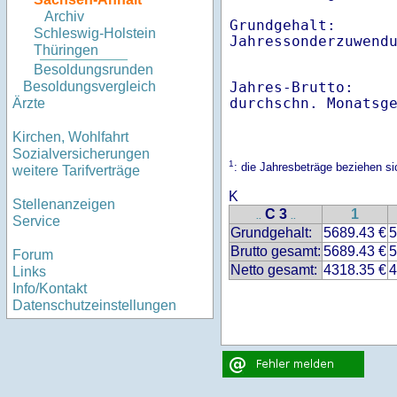
Archiv
Grundgehalt:       
Schleswig-Holstein
Thüringen
Besoldungsrunden
Jahres-Brutto:    
Besoldungsvergleich
Ärzte
Kirchen, Wohlfahrt
Sozialversicherungen
1
: die Jahresbeträge beziehen 
weitere Tarifverträge
K
Stellenanzeigen
C 3
1
..
..
Service
Grundgehalt:
5689.43 €
5
Brutto gesamt:
5689.43 €
5
Forum
Netto gesamt:
4318.35 €
4
Links
Info/Kontakt
Datenschutzeinstellungen