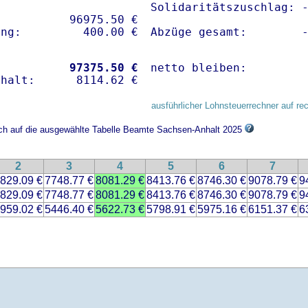
Solidaritätszuschlag: -
          96975.50 € 

Abzüge gesamt:        
           
97375.50 €
netto bleiben:        
ausführlicher Lohnsteuerrechner auf re
sich auf die ausgewählte Tabelle Beamte Sachsen-Anhalt 2025
2
3
4
5
6
7
829.09 €
7748.77 €
8081.29 €
8413.76 €
8746.30 €
9078.79 €
9
829.09 €
7748.77 €
8081.29 €
8413.76 €
8746.30 €
9078.79 €
9
959.02 €
5446.40 €
5622.73 €
5798.91 €
5975.16 €
6151.37 €
6