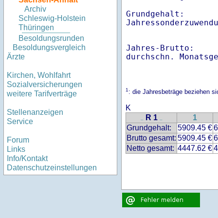
Archiv
Grundgehalt:       
Schleswig-Holstein
Thüringen
Besoldungsrunden
Jahres-Brutto:    
Besoldungsvergleich
Ärzte
Kirchen, Wohlfahrt
Sozialversicherungen
1
: die Jahresbeträge beziehen 
weitere Tarifverträge
K
Stellenanzeigen
R 1
1
..
..
Service
Grundgehalt:
5909.45 €
6
Brutto gesamt:
5909.45 €
6
Forum
Netto gesamt:
4447.62 €
4
Links
Info/Kontakt
Datenschutzeinstellungen