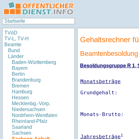
Startseite
TVöD
Gehaltsrechner fü
TV-L, TV-H
Beamte
Bund
Beamtenbesoldung 
Länder
Baden-Württemberg
Besoldungsgruppe R 1, St
Bayern
Berlin
Brandenburg
Monatsbeträge
Bremen
Hamburg
Hessen
Mecklenbg.-Vorp.
Niedersachsen
Monats-Brutto:    
Nordrhein-Westfalen
Rheinland-Pfalz
Saarland
Sachsen
1
Jahresbeträge
Sachsen-Anhalt