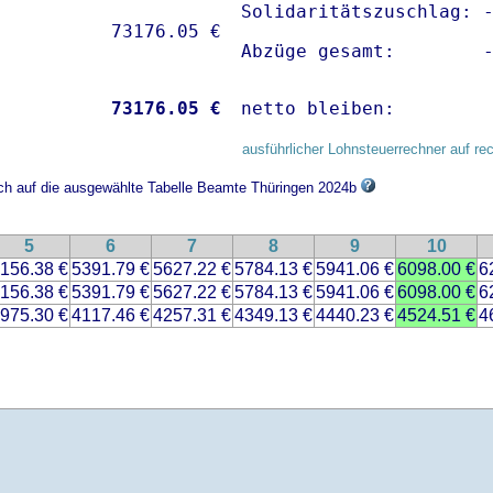
Solidaritätszuschlag: -
Abzüge gesamt:        
           
73176.05 €
netto bleiben:        
ausführlicher Lohnsteuerrechner auf re
ich auf die ausgewählte Tabelle Beamte Thüringen 2024b
5
6
7
8
9
10
156.38 €
5391.79 €
5627.22 €
5784.13 €
5941.06 €
6098.00 €
6
156.38 €
5391.79 €
5627.22 €
5784.13 €
5941.06 €
6098.00 €
6
975.30 €
4117.46 €
4257.31 €
4349.13 €
4440.23 €
4524.51 €
4