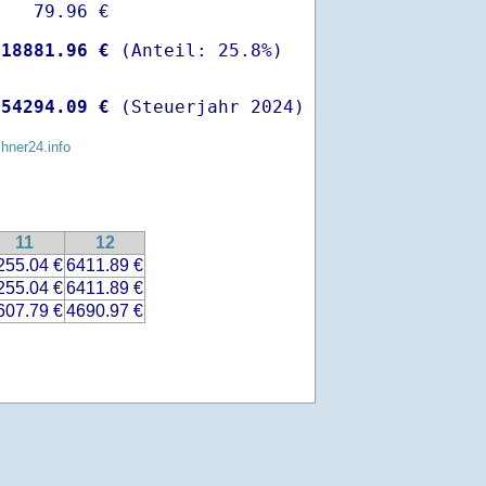
   79.96 €

-
18881.96 €
 
54294.09 €
 (Steuerjahr 2024)
chner24.info
11
12
255.04 €
6411.89 €
255.04 €
6411.89 €
607.79 €
4690.97 €