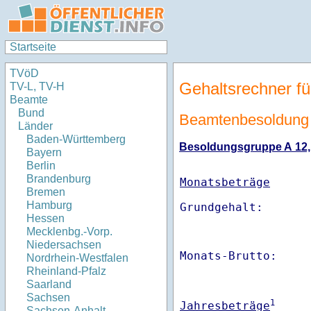
Startseite
TVöD
Gehaltsrechner fü
TV-L, TV-H
Beamte
Bund
Beamtenbesoldung 
Länder
Baden-Württemberg
Besoldungsgruppe A 12, E
Bayern
Berlin
Brandenburg
Monatsbeträge
Bremen
Hamburg
Hessen
Mecklenbg.-Vorp.
Niedersachsen
Monats-Brutto:    
Nordrhein-Westfalen
Rheinland-Pfalz
Saarland
Sachsen
1
Jahresbeträge
Sachsen-Anhalt