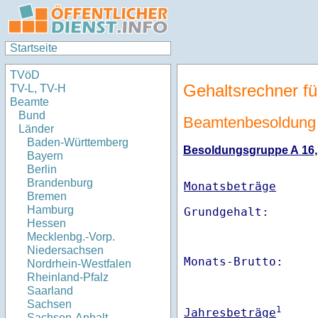
Startseite
TVöD
Gehaltsrechner fü
TV-L, TV-H
Beamte
Bund
Beamtenbesoldung 
Länder
Baden-Württemberg
Besoldungsgruppe A 16, E
Bayern
Berlin
Brandenburg
Monatsbeträge
Bremen
Hamburg
Hessen
Mecklenbg.-Vorp.
Niedersachsen
Monats-Brutto:    
Nordrhein-Westfalen
Rheinland-Pfalz
Saarland
Sachsen
1
Jahresbeträge
Sachsen-Anhalt