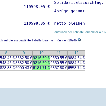
Solidaritätszuschlag: 
Abzüge gesamt:       
           
110598.05 €
netto bleiben:       
ausführlicher Lohnsteuerrechner auf r
ich auf die ausgewählte Tabelle Beamte Thüringen 2024b
8
9
10
11
12
548.46 €
8882.50 €
9216.50 €
9550.55 €
9884.54 €
548.46 €
8882.50 €
9216.50 €
9550.55 €
9884.54 €
823.33 €
6000.43 €
6181.71 €
6367.80 €
6553.74 €