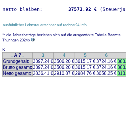
netto bleiben:         
37573.92 €
 (Steuerja
ausführlicher Lohnsteuerrechner auf rechner24.info
1
: die Jahresbeträge beziehen sich auf die ausgewählte Tabelle Beamte
Thüringen 2024b
K
A 7
3
4
5
6
..
..
Grundgehalt:
3397.24 €
3506.20 €
3615.17 €
3724.16 €
3833
Brutto gesamt:
3397.24 €
3506.20 €
3615.17 €
3724.16 €
3833
Netto gesamt:
2836.41 €
2910.87 €
2984.76 €
3058.25 €
3131