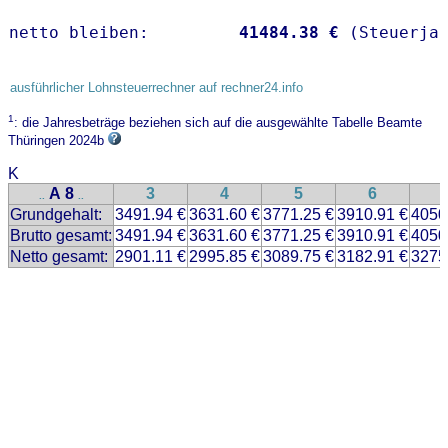
netto bleiben:         
41484.38 €
 (Steuerja
ausführlicher Lohnsteuerrechner auf rechner24.info
1
: die Jahresbeträge beziehen sich auf die ausgewählte Tabelle Beamte
Thüringen 2024b
K
A 8
3
4
5
6
..
..
Grundgehalt:
3491.94 €
3631.60 €
3771.25 €
3910.91 €
4050
Brutto gesamt:
3491.94 €
3631.60 €
3771.25 €
3910.91 €
4050
Netto gesamt:
2901.11 €
2995.85 €
3089.75 €
3182.91 €
3275