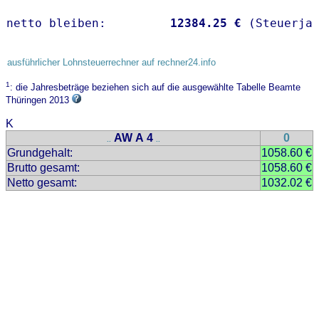
netto bleiben:         
12384.25 €
 (Steuerja
ausführlicher Lohnsteuerrechner auf rechner24.info
1
: die Jahresbeträge beziehen sich auf die ausgewählte Tabelle Beamte
Thüringen 2013
K
AW A 4
0
..
..
Grundgehalt:
1058.60 €
Brutto gesamt:
1058.60 €
Netto gesamt:
1032.02 €