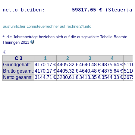
netto bleiben:         
59817.65 €
 (Steuerja
ausführlicher Lohnsteuerrechner auf rechner24.info
1
: die Jahresbeträge beziehen sich auf die ausgewählte Tabelle Beamte
Thüringen 2013
K
C 3
1
2
3
4
..
..
Grundgehalt:
4170.17 €
4405.32 €
4640.48 €
4875.64 €
5110
Brutto gesamt:
4170.17 €
4405.32 €
4640.48 €
4875.64 €
5110
Netto gesamt:
3144.71 €
3280.61 €
3413.35 €
3544.33 €
3675