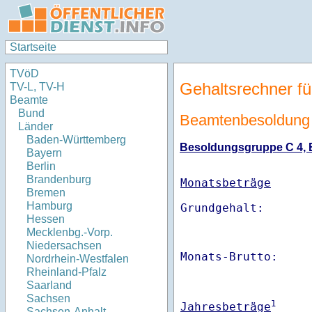
Startseite
TVöD
Gehaltsrechner fü
TV-L, TV-H
Beamte
Bund
Beamtenbesoldung 
Länder
Baden-Württemberg
Besoldungsgruppe C 4, Er
Bayern
Berlin
Brandenburg
Monatsbeträge
Bremen
Hamburg
Hessen
Mecklenbg.-Vorp.
Niedersachsen
Monats-Brutto:    
Nordrhein-Westfalen
Rheinland-Pfalz
Saarland
Sachsen
1
Jahresbeträge
Sachsen-Anhalt