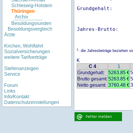
Schleswig-Holstein
Thüringen
Archiv
Besoldungsrunden
Jahres-Brutto:    
Besoldungsvergleich
Ärzte
Kirchen, Wohlfahrt
1
: die Jahresbeträge beziehen s
Sozialversicherungen
weitere Tarifverträge
K
C 4
1
..
..
Stellenanzeigen
Grundgehalt:
5263.85 €
5
Service
Brutto gesamt:
5263.85 €
5
Netto gesamt:
3760.48 €
3
Forum
Links
Info/Kontakt
Datenschutzeinstellungen