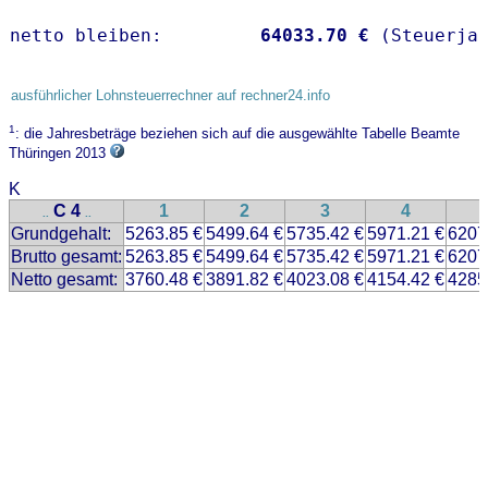
netto bleiben:         
64033.70 €
 (Steuerja
ausführlicher Lohnsteuerrechner auf rechner24.info
1
: die Jahresbeträge beziehen sich auf die ausgewählte Tabelle Beamte
Thüringen 2013
K
C 4
1
2
3
4
..
..
Grundgehalt:
5263.85 €
5499.64 €
5735.42 €
5971.21 €
6207
Brutto gesamt:
5263.85 €
5499.64 €
5735.42 €
5971.21 €
6207
Netto gesamt:
3760.48 €
3891.82 €
4023.08 €
4154.42 €
4285