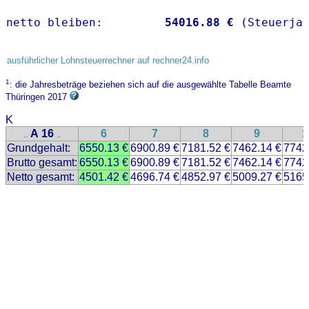
netto bleiben:         
54016.88 €
 (Steuerja
ausführlicher Lohnsteuerrechner auf rechner24.info
1
: die Jahresbeträge beziehen sich auf die ausgewählte Tabelle Beamte
Thüringen 2017
K
A 16
6
7
8
9
1
..
..
Grundgehalt:
6550.13 €
6900.89 €
7181.52 €
7462.14 €
7742
Brutto gesamt:
6550.13 €
6900.89 €
7181.52 €
7462.14 €
7742
Netto gesamt:
4501.42 €
4696.74 €
4852.97 €
5009.27 €
5165