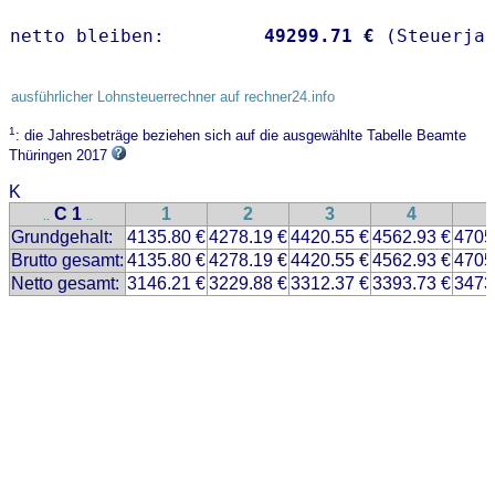
netto bleiben:         
49299.71 €
 (Steuerja
ausführlicher Lohnsteuerrechner auf rechner24.info
1
: die Jahresbeträge beziehen sich auf die ausgewählte Tabelle Beamte
Thüringen 2017
K
C 1
1
2
3
4
..
..
Grundgehalt:
4135.80 €
4278.19 €
4420.55 €
4562.93 €
4705
Brutto gesamt:
4135.80 €
4278.19 €
4420.55 €
4562.93 €
4705
Netto gesamt:
3146.21 €
3229.88 €
3312.37 €
3393.73 €
3473