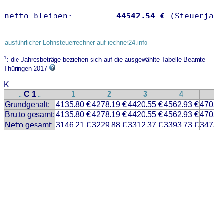
netto bleiben:         
44542.54 €
 (Steuerja
ausführlicher Lohnsteuerrechner auf rechner24.info
1
: die Jahresbeträge beziehen sich auf die ausgewählte Tabelle Beamte
Thüringen 2017
K
C 1
1
2
3
4
..
..
Grundgehalt:
4135.80 €
4278.19 €
4420.55 €
4562.93 €
4705
Brutto gesamt:
4135.80 €
4278.19 €
4420.55 €
4562.93 €
4705
Netto gesamt:
3146.21 €
3229.88 €
3312.37 €
3393.73 €
3473