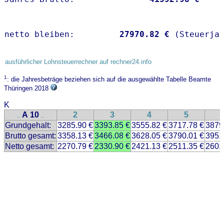
netto bleiben:         
27970.82 €
 (Steuerja
ausführlicher Lohnsteuerrechner auf rechner24.info
1
: die Jahresbeträge beziehen sich auf die ausgewählte Tabelle Beamte
Thüringen 2018
K
A 10
2
3
4
5
..
..
Grundgehalt:
3285.90 €
3393.85 €
3555.82 €
3717.78 €
3879
Brutto gesamt:
3358.13 €
3466.08 €
3628.05 €
3790.01 €
3951
Netto gesamt:
2270.79 €
2330.90 €
2421.13 €
2511.35 €
2601