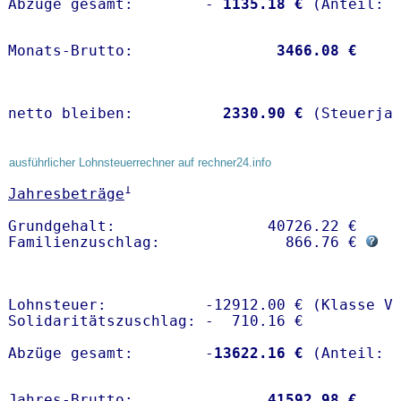
Abzüge gesamt:        -
 1135.18 €
Monats-Brutto:               
 3466.08 €
netto bleiben:         
 2330.90 €
 (Steuerja
ausführlicher Lohnsteuerrechner auf rechner24.info
1
Jahresbeträge
Grundgehalt:                 40726.22 € 

Familienzuschlag:              866.76 € 
Lohnsteuer:           -12912.00 € (Klasse V)
Solidaritätszuschlag: -  710.16 €

Abzüge gesamt:        -
13622.16 €
Jahres-Brutto:               
41592.98 €