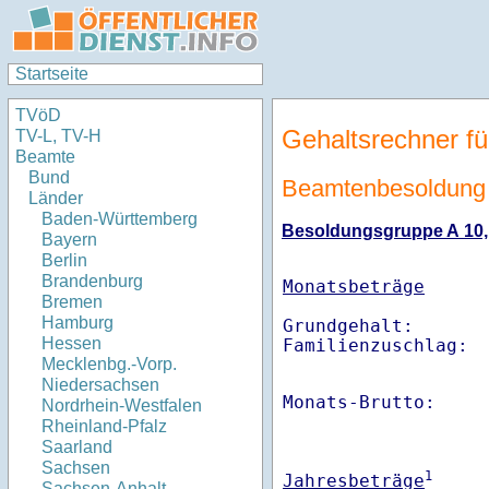
Startseite
TVöD
Gehaltsrechner fü
TV-L, TV-H
Beamte
Bund
Beamtenbesoldung 
Länder
Baden-Württemberg
Besoldungsgruppe A 10, E
Bayern
Berlin
Brandenburg
Monatsbeträge
Bremen
Hamburg
Grundgehalt:       
Hessen
Familienzuschlag: 
Mecklenbg.-Vorp.
Niedersachsen
Monats-Brutto:    
Nordrhein-Westfalen
Rheinland-Pfalz
Saarland
Sachsen
1
Jahresbeträge
Sachsen-Anhalt