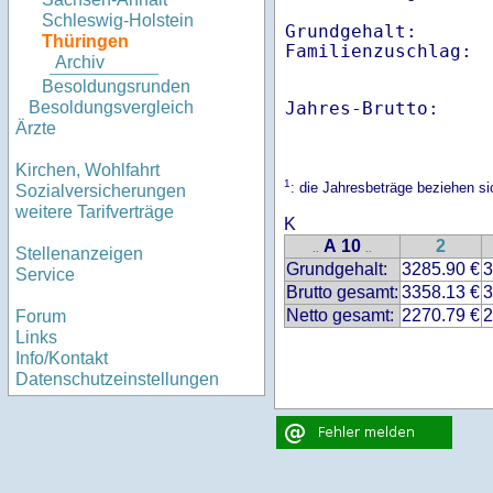
Schleswig-Holstein
Grundgehalt:       
Thüringen
Familienzuschlag: 
Archiv
Besoldungsrunden
Jahres-Brutto:    
Besoldungsvergleich
Ärzte
Kirchen, Wohlfahrt
1
: die Jahresbeträge beziehen s
Sozialversicherungen
weitere Tarifverträge
K
A 10
2
..
..
Stellenanzeigen
Grundgehalt:
3285.90 €
3
Service
Brutto gesamt:
3358.13 €
3
Netto gesamt:
2270.79 €
2
Forum
Links
Info/Kontakt
Datenschutzeinstellungen