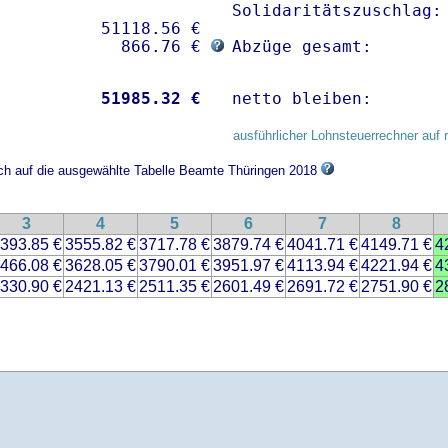
Solidaritätszuschlag: 
          51118.56 € 

             866.76 € 
Abzüge gesamt:       
           
51985.32 €
netto bleiben:       
ausführlicher Lohnsteuerrechner auf 
ich auf die ausgewählte Tabelle Beamte Thüringen 2018
3
4
5
6
7
8
393.85 €
3555.82 €
3717.78 €
3879.74 €
4041.71 €
4149.71 €
4
466.08 €
3628.05 €
3790.01 €
3951.97 €
4113.94 €
4221.94 €
4
330.90 €
2421.13 €
2511.35 €
2601.49 €
2691.72 €
2751.90 €
2