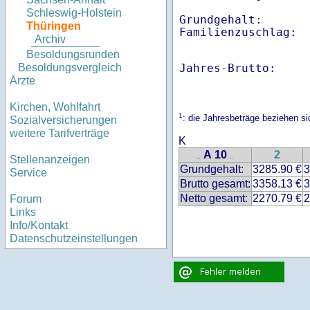
Schleswig-Holstein
Grundgehalt:       
Thüringen
Familienzuschlag: 
Archiv
Besoldungsrunden
Jahres-Brutto:    
Besoldungsvergleich
Ärzte
Kirchen, Wohlfahrt
1
: die Jahresbeträge beziehen s
Sozialversicherungen
weitere Tarifverträge
K
A 10
2
..
..
Stellenanzeigen
Grundgehalt:
3285.90 €
3
Service
Brutto gesamt:
3358.13 €
3
Netto gesamt:
2270.79 €
2
Forum
Links
Info/Kontakt
Datenschutzeinstellungen