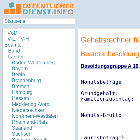
Startseite
TVöD
Gehaltsrechner fü
TV-L, TV-H
Beamte
Bund
Beamtenbesoldung 
Länder
Baden-Württemberg
Besoldungsgruppe A 10, E
Bayern
Berlin
Brandenburg
Monatsbeträge
Bremen
Hamburg
Grundgehalt:       
Hessen
Familienzuschlag: 
Mecklenbg.-Vorp.
Niedersachsen
Monats-Brutto:    
Nordrhein-Westfalen
Rheinland-Pfalz
Saarland
Sachsen
1
Jahresbeträge
Sachsen-Anhalt