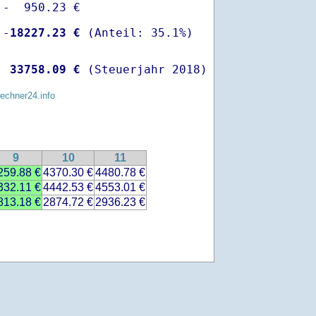
-  950.23 €

 -
18227.23 €
  
33758.09 €
 (Steuerjahr 2018)
rechner24.info
9
10
11
259.88 €
4370.30 €
4480.78 €
332.11 €
4442.53 €
4553.01 €
813.18 €
2874.72 €
2936.23 €