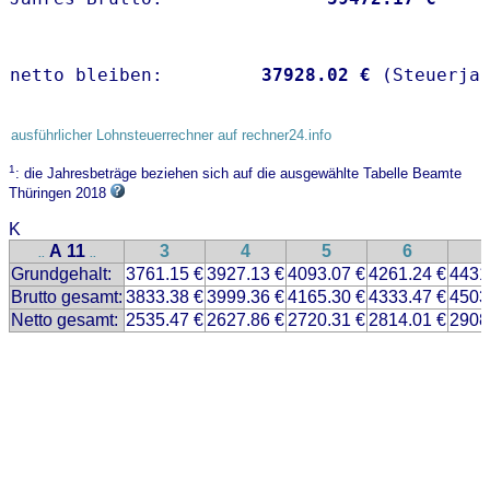
netto bleiben:         
37928.02 €
 (Steuerja
ausführlicher Lohnsteuerrechner auf rechner24.info
1
: die Jahresbeträge beziehen sich auf die ausgewählte Tabelle Beamte
Thüringen 2018
K
A 11
3
4
5
6
..
..
Grundgehalt:
3761.15 €
3927.13 €
4093.07 €
4261.24 €
4431
Brutto gesamt:
3833.38 €
3999.36 €
4165.30 €
4333.47 €
4503
Netto gesamt:
2535.47 €
2627.86 €
2720.31 €
2814.01 €
2908