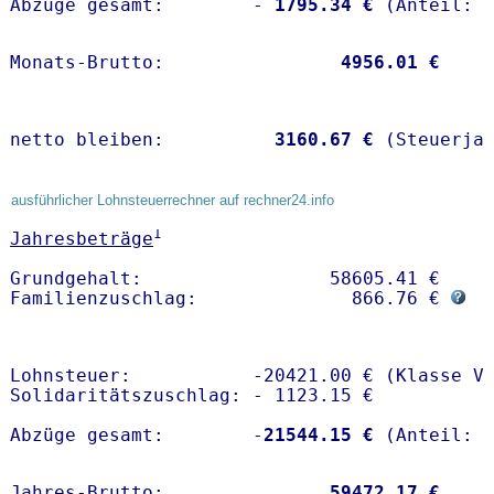
Abzüge gesamt:        -
 1795.34 €
Monats-Brutto:               
 4956.01 €
netto bleiben:         
 3160.67 €
 (Steuerja
ausführlicher Lohnsteuerrechner auf rechner24.info
1
Jahresbeträge
Grundgehalt:                 58605.41 € 

Familienzuschlag:              866.76 € 
Lohnsteuer:           -20421.00 € (Klasse V)
Solidaritätszuschlag: - 1123.15 €

Abzüge gesamt:        -
21544.15 €
Jahres-Brutto:               
59472.17 €