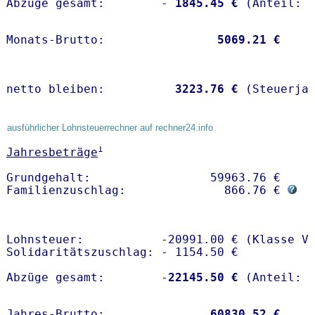
Abzüge gesamt:        -
 1845.45 €
Monats-Brutto:               
 5069.21 €
netto bleiben:         
 3223.76 €
 (Steuerja
ausführlicher Lohnsteuerrechner auf rechner24.info
1
Jahresbeträge
Grundgehalt:                 59963.76 € 

Familienzuschlag:              866.76 € 
Lohnsteuer:           -20991.00 € (Klasse V)
Solidaritätszuschlag: - 1154.50 €

Abzüge gesamt:        -
22145.50 €
Jahres-Brutto:               
60830.52 €