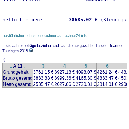
netto bleiben:         
38685.02 €
 (Steuerja
ausführlicher Lohnsteuerrechner auf rechner24.info
1
: die Jahresbeträge beziehen sich auf die ausgewählte Tabelle Beamte
Thüringen 2018
K
A 11
3
4
5
6
..
..
Grundgehalt:
3761.15 €
3927.13 €
4093.07 €
4261.24 €
4431
Brutto gesamt:
3833.38 €
3999.36 €
4165.30 €
4333.47 €
4503
Netto gesamt:
2535.47 €
2627.86 €
2720.31 €
2814.01 €
2908