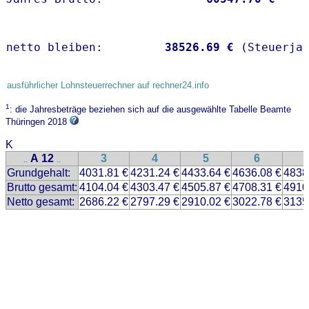
netto bleiben:         
38526.69 €
 (Steuerja
ausführlicher Lohnsteuerrechner auf rechner24.info
1
: die Jahresbeträge beziehen sich auf die ausgewählte Tabelle Beamte
Thüringen 2018
K
A 12
3
4
5
6
..
..
Grundgehalt:
4031.81 €
4231.24 €
4433.64 €
4636.08 €
4838
Brutto gesamt:
4104.04 €
4303.47 €
4505.87 €
4708.31 €
4910
Netto gesamt:
2686.22 €
2797.29 €
2910.02 €
3022.78 €
3135