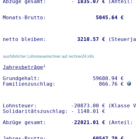
Abzüge gesamt:        -
 1835.07 €
Monats-Brutto:               
 5045.64 €
netto bleiben:         
 3210.57 €
 (Steuerja
ausführlicher Lohnsteuerrechner auf rechner24.info
1
Jahresbeträge
Grundgehalt:                 59680.94 € 

Familienzuschlag:              866.76 € 
Lohnsteuer:           -20873.00 € (Klasse V)
Solidaritätszuschlag: - 1148.01 €

Abzüge gesamt:        -
22021.01 €
Jahres-Brutto:               
60547.70 €