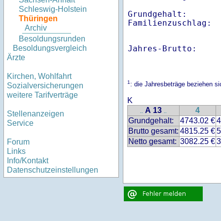
Schleswig-Holstein
Grundgehalt:       
Thüringen
Familienzuschlag: 
Archiv
Besoldungsrunden
Jahres-Brutto:    
Besoldungsvergleich
Ärzte
Kirchen, Wohlfahrt
1
: die Jahresbeträge beziehen s
Sozialversicherungen
weitere Tarifverträge
K
A 13
4
..
..
Stellenanzeigen
Grundgehalt:
4743.02 €
4
Service
Brutto gesamt:
4815.25 €
5
Netto gesamt:
3082.25 €
3
Forum
Links
Info/Kontakt
Datenschutzeinstellungen