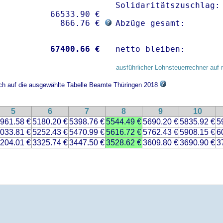
Solidaritätszuschlag: 
          66533.90 € 

             866.76 € 
Abzüge gesamt:       
           
67400.66 €
netto bleiben:       
ausführlicher Lohnsteuerrechner auf 
ich auf die ausgewählte Tabelle Beamte Thüringen 2018
5
6
7
8
9
10
961.58 €
5180.20 €
5398.76 €
5544.49 €
5690.20 €
5835.92 €
5
033.81 €
5252.43 €
5470.99 €
5616.72 €
5762.43 €
5908.15 €
6
204.01 €
3325.74 €
3447.50 €
3528.62 €
3609.80 €
3690.90 €
3