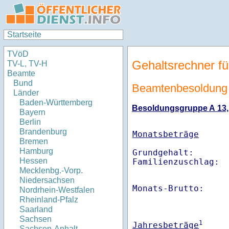
Startseite
TVöD
Gehaltsrechner fü
TV-L, TV-H
Beamte
Bund
Beamtenbesoldung 
Länder
Baden-Württemberg
Besoldungsgruppe A 13, E
Bayern
Berlin
Brandenburg
Monatsbeträge
Bremen
Hamburg
Grundgehalt:       
Hessen
Familienzuschlag: 
Mecklenbg.-Vorp.
Niedersachsen
Monats-Brutto:    
Nordrhein-Westfalen
Rheinland-Pfalz
Saarland
Sachsen
1
Jahresbeträge
Sachsen-Anhalt