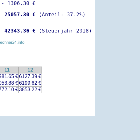
- 1306.30 €

 -
25057.30 €
  
42343.36 €
 (Steuerjahr 2018)
rechner24.info
11
12
981.65 €
6127.39 €
053.88 €
6199.62 €
772.10 €
3853.22 €