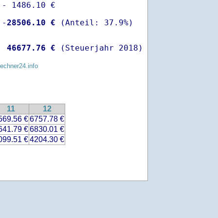
- 1486.10 €

 -
28506.10 €
  
46677.76 €
 (Steuerjahr 2018)
rechner24.info
11
12
569.56 €
6757.78 €
641.79 €
6830.01 €
099.51 €
4204.30 €