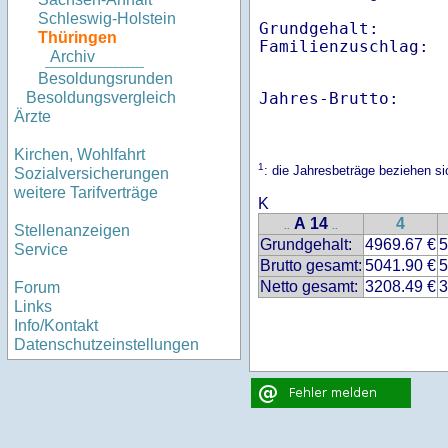
Schleswig-Holstein
Grundgehalt:       
Thüringen
Familienzuschlag: 
Archiv
Besoldungsrunden
Jahres-Brutto:    
Besoldungsvergleich
Ärzte
Kirchen, Wohlfahrt
1
: die Jahresbeträge beziehen s
Sozialversicherungen
weitere Tarifverträge
K
A 14
4
..
..
Stellenanzeigen
Grundgehalt:
4969.67 €
5
Service
Brutto gesamt:
5041.90 €
5
Netto gesamt:
3208.49 €
3
Forum
Links
Info/Kontakt
Datenschutzeinstellungen