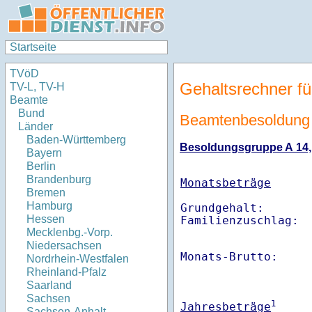
Startseite
TVöD
Gehaltsrechner fü
TV-L, TV-H
Beamte
Bund
Beamtenbesoldung 
Länder
Baden-Württemberg
Besoldungsgruppe A 14, E
Bayern
Berlin
Brandenburg
Monatsbeträge
Bremen
Hamburg
Grundgehalt:       
Hessen
Familienzuschlag: 
Mecklenbg.-Vorp.
Niedersachsen
Monats-Brutto:    
Nordrhein-Westfalen
Rheinland-Pfalz
Saarland
Sachsen
1
Jahresbeträge
Sachsen-Anhalt