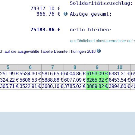
Solidaritätszuschlag: 
          74317.10 € 

             866.76 € 
Abzüge gesamt:       
           
75183.86 €
netto bleiben:       
ausführlicher Lohnsteuerrechner auf 
ich auf die ausgewählte Tabelle Beamte Thüringen 2018
5
6
7
8
9
10
251.99 €
5534.30 €
5816.65 €
6004.86 €
6193.09 €
6381.31 €
6
324.22 €
5606.53 €
5888.88 €
6077.09 €
6265.32 €
6453.54 €
6
365.71 €
3522.91 €
3680.16 €
3785.02 €
3889.82 €
3994.60 €
4