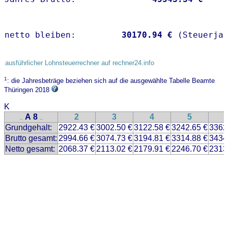
netto bleiben:         
30170.94 €
 (Steuerja
ausführlicher Lohnsteuerrechner auf rechner24.info
1
: die Jahresbeträge beziehen sich auf die ausgewählte Tabelle Beamte
Thüringen 2018
K
A 8
2
3
4
5
..
..
Grundgehalt:
2922.43 €
3002.50 €
3122.58 €
3242.65 €
3362
Brutto gesamt:
2994.66 €
3074.73 €
3194.81 €
3314.88 €
3434
Netto gesamt:
2068.37 €
2113.02 €
2179.91 €
2246.70 €
2313