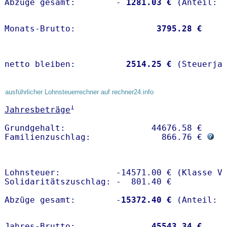
Abzüge gesamt:        -
 1281.03 €
Monats-Brutto:               
 3795.28 €
netto bleiben:         
 2514.25 €
 (Steuerja
ausführlicher Lohnsteuerrechner auf rechner24.info
1
Jahresbeträge
Grundgehalt:                 44676.58 € 

Familienzuschlag:              866.76 € 
Lohnsteuer:           -14571.00 € (Klasse V)
Solidaritätszuschlag: -  801.40 €

Abzüge gesamt:        -
15372.40 €
Jahres-Brutto:               
45543.34 €