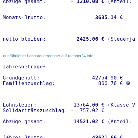
Abzüge gesamt:        -
 1210.08 €
Monats-Brutto:               
 3635.14 €
netto bleiben:         
 2425.06 €
 (Steuerja
ausführlicher Lohnsteuerrechner auf rechner24.info
1
Jahresbeträge
Grundgehalt:                 42754.90 € 

Familienzuschlag:              866.76 € 
Lohnsteuer:           -13764.00 € (Klasse V)
Solidaritätszuschlag: -  757.02 €

Abzüge gesamt:        -
14521.02 €
Jahres-Brutto:               
43621.66 €