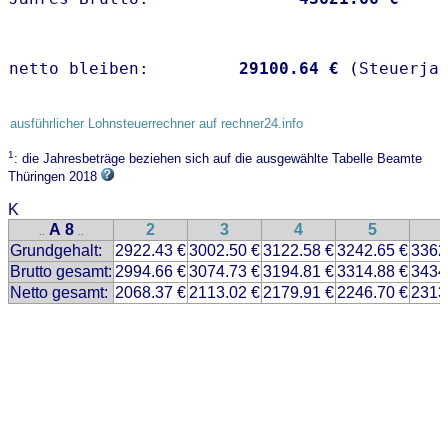
netto bleiben:         
29100.64 €
 (Steuerja
ausführlicher Lohnsteuerrechner auf rechner24.info
1
: die Jahresbeträge beziehen sich auf die ausgewählte Tabelle Beamte
Thüringen 2018
K
A 8
2
3
4
5
..
..
Grundgehalt:
2922.43 €
3002.50 €
3122.58 €
3242.65 €
3362
Brutto gesamt:
2994.66 €
3074.73 €
3194.81 €
3314.88 €
3434
Netto gesamt:
2068.37 €
2113.02 €
2179.91 €
2246.70 €
2313