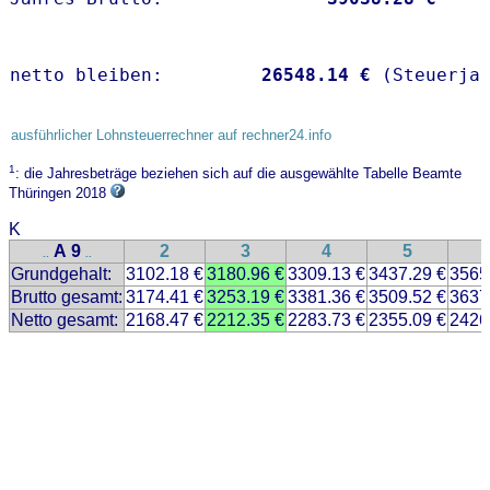
netto bleiben:         
26548.14 €
 (Steuerja
ausführlicher Lohnsteuerrechner auf rechner24.info
1
: die Jahresbeträge beziehen sich auf die ausgewählte Tabelle Beamte
Thüringen 2018
K
A 9
2
3
4
5
..
..
Grundgehalt:
3102.18 €
3180.96 €
3309.13 €
3437.29 €
3565
Brutto gesamt:
3174.41 €
3253.19 €
3381.36 €
3509.52 €
3637
Netto gesamt:
2168.47 €
2212.35 €
2283.73 €
2355.09 €
2426