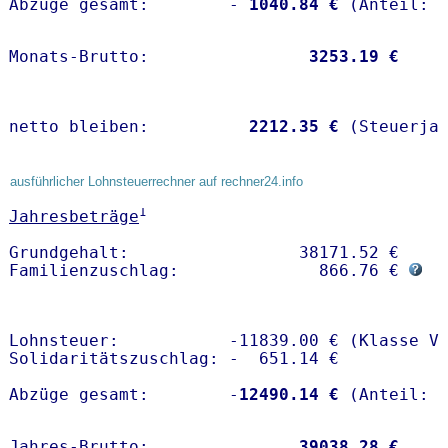
Abzüge gesamt:        -
 1040.84 €
Monats-Brutto:               
 3253.19 €
netto bleiben:         
 2212.35 €
 (Steuerja
ausführlicher Lohnsteuerrechner auf rechner24.info
1
Jahresbeträge
Grundgehalt:                 38171.52 € 

Familienzuschlag:              866.76 € 
Lohnsteuer:           -11839.00 € (Klasse V)
Solidaritätszuschlag: -  651.14 €

Abzüge gesamt:        -
12490.14 €
Jahres-Brutto:               
39038.28 €