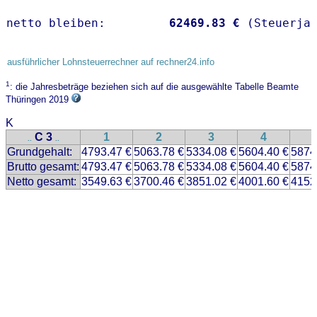
netto bleiben:         
62469.83 €
 (Steuerja
ausführlicher Lohnsteuerrechner auf rechner24.info
1
: die Jahresbeträge beziehen sich auf die ausgewählte Tabelle Beamte
Thüringen 2019
K
C 3
1
2
3
4
..
..
Grundgehalt:
4793.47 €
5063.78 €
5334.08 €
5604.40 €
5874
Brutto gesamt:
4793.47 €
5063.78 €
5334.08 €
5604.40 €
5874
Netto gesamt:
3549.63 €
3700.46 €
3851.02 €
4001.60 €
4152