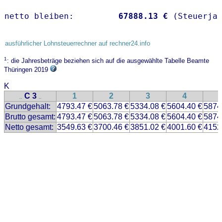
netto bleiben:         
67888.13 €
 (Steuerja
ausführlicher Lohnsteuerrechner auf rechner24.info
1
: die Jahresbeträge beziehen sich auf die ausgewählte Tabelle Beamte
Thüringen 2019
K
C 3
1
2
3
4
..
..
Grundgehalt:
4793.47 €
5063.78 €
5334.08 €
5604.40 €
5874
Brutto gesamt:
4793.47 €
5063.78 €
5334.08 €
5604.40 €
5874
Netto gesamt:
3549.63 €
3700.46 €
3851.02 €
4001.60 €
4152