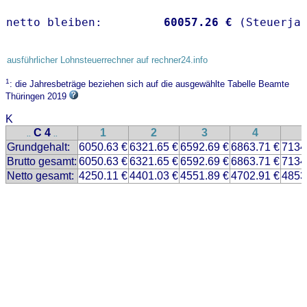
netto bleiben:         
60057.26 €
 (Steuerja
ausführlicher Lohnsteuerrechner auf rechner24.info
1
: die Jahresbeträge beziehen sich auf die ausgewählte Tabelle Beamte
Thüringen 2019
K
C 4
1
2
3
4
..
..
Grundgehalt:
6050.63 €
6321.65 €
6592.69 €
6863.71 €
7134
Brutto gesamt:
6050.63 €
6321.65 €
6592.69 €
6863.71 €
7134
Netto gesamt:
4250.11 €
4401.03 €
4551.89 €
4702.91 €
4853