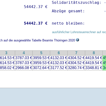
Solidaritätszuschlag: -
Abzüge gesamt:        
           
54442.37 €
netto bleiben:        
ausführlicher Lohnsteuerrechner auf re
ich auf die ausgewählte Tabelle Beamte Thüringen 2020
3
4
5
6
7
8
614.53 €
3787.03 €
3959.53 €
4132.03 €
4304.52 €
4419.54 €
4
614.53 €
3787.03 €
3959.53 €
4132.03 €
4304.52 €
4419.54 €
4
858.02 €
2966.08 €
3072.64 €
3177.52 €
3280.74 €
3348.81 €
3