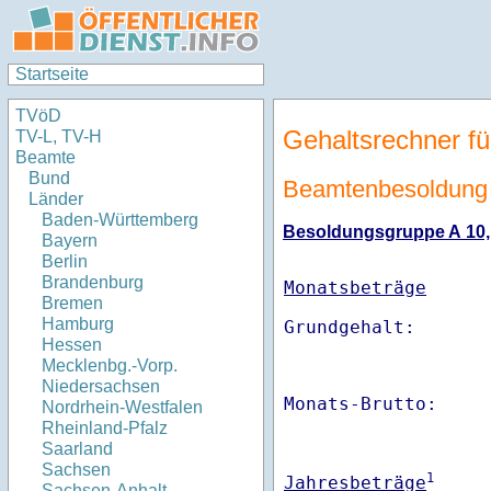
Startseite
TVöD
Gehaltsrechner fü
TV-L, TV-H
Beamte
Bund
Beamtenbesoldung 
Länder
Baden-Württemberg
Besoldungsgruppe A 10, E
Bayern
Berlin
Brandenburg
Monatsbeträge
Bremen
Hamburg
Hessen
Mecklenbg.-Vorp.
Niedersachsen
Monats-Brutto:    
Nordrhein-Westfalen
Rheinland-Pfalz
Saarland
Sachsen
1
Jahresbeträge
Sachsen-Anhalt