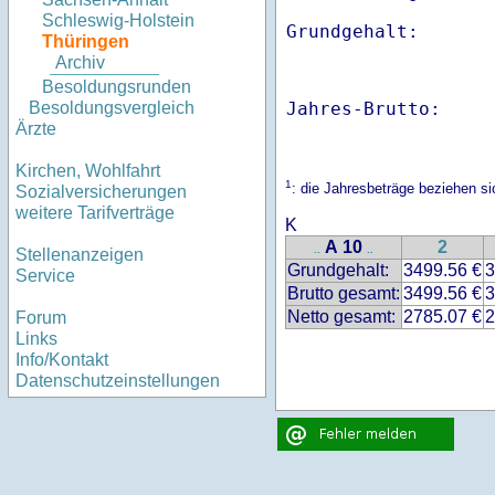
Schleswig-Holstein
Thüringen
Archiv
Besoldungsrunden
Jahres-Brutto:    
Besoldungsvergleich
Ärzte
Kirchen, Wohlfahrt
1
: die Jahresbeträge beziehen s
Sozialversicherungen
weitere Tarifverträge
K
A 10
2
..
..
Stellenanzeigen
Grundgehalt:
3499.56 €
3
Service
Brutto gesamt:
3499.56 €
3
Netto gesamt:
2785.07 €
2
Forum
Links
Info/Kontakt
Datenschutzeinstellungen