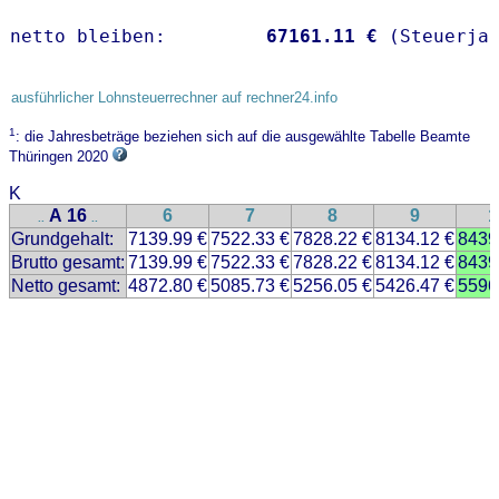
netto bleiben:         
67161.11 €
 (Steuerja
ausführlicher Lohnsteuerrechner auf rechner24.info
1
: die Jahresbeträge beziehen sich auf die ausgewählte Tabelle Beamte
Thüringen 2020
K
A 16
6
7
8
9
1
..
..
Grundgehalt:
7139.99 €
7522.33 €
7828.22 €
8134.12 €
8439
Brutto gesamt:
7139.99 €
7522.33 €
7828.22 €
8134.12 €
8439
Netto gesamt:
4872.80 €
5085.73 €
5256.05 €
5426.47 €
5596