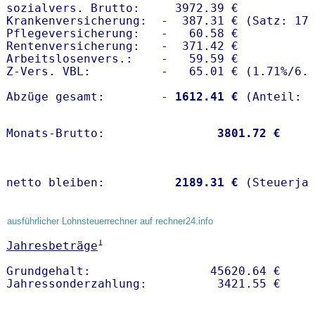
sozialvers. Brutto:     3972.39 €

Krankenversicherung:  -  387.31 € (Satz: 17.
Pflegeversicherung:   -   60.58 € 

Rentenversicherung:   -  371.42 €

Arbeitslosenvers.:    -   59.59 €

Z-Vers. VBL:          -   65.01 € (
1.71%
/
6.
Abzüge gesamt:        -
 1612.41 €
Monats-Brutto:               
 3801.72 €
netto bleiben:         
 2189.31 €
 (Steuerja
ausführlicher Lohnsteuerrechner auf rechner24.info
1
Jahresbeträge
Grundgehalt:                 45620.64 € 
