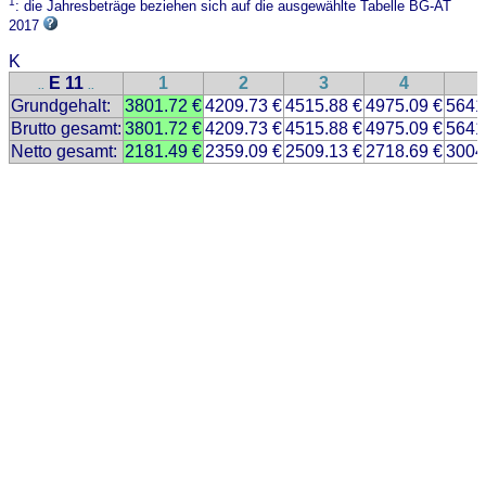
1
: die Jahresbeträge beziehen sich auf die ausgewählte Tabelle BG-AT
2017
K
E 11
1
2
3
4
..
..
Grundgehalt:
3801.72 €
4209.73 €
4515.88 €
4975.09 €
5641
Brutto gesamt:
3801.72 €
4209.73 €
4515.88 €
4975.09 €
5641
Netto gesamt:
2181.49 €
2359.09 €
2509.13 €
2718.69 €
3004