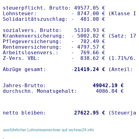
steuerpflicht. Brutto: 49577.05 €

Lohnsteuer:           - 8747.00 € (Klasse I)
Solidaritätszuschlag: -  481.08 €

sozialvers. Brutto:    51310.93 €

Krankenversicherung:  - 5002.82 € (Satz: 17.
Pflegeversicherung:   -  782.49 € 

Rentenversicherung:   - 4797.57 €

Arbeitslosenvers.:    -  769.66 €

Z-Vers. VBL:          -  838.62 € (
1.71%
/
6.
Abzüge gesamt:        -
21419.24 €
Jahres-Brutto:               
49042.19 €
netto bleiben:         
27622.95 €
 (Steuerja
ausführlicher Lohnsteuerrechner auf rechner24.info