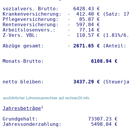
sozialvers. Brutto:     6428.43 €

Krankenversicherung:  -  412.40 € (Satz: 17.
Pflegeversicherung:   -   85.87 € 

Rentenversicherung:   -  597.84 €

Arbeitslosenvers.:    -   77.14 €

Z-Vers. VBL:          -  110.57 € (
1.81%
/
6.
Abzüge gesamt:        -
 2671.65 €
Monats-Brutto:               
 6108.94 €
netto bleiben:         
 3437.29 €
 (Steuerja
ausführlicher Lohnsteuerrechner auf rechner24.info
1
Jahresbeträge
Grundgehalt:                 73307.23 € 
