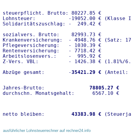
steuerpflicht. Brutto: 80227.85 €

Lohnsteuer:           -19052.00 € (Klasse I)
Solidaritätszuschlag: -  249.42 €

sozialvers. Brutto:    82993.73 €

Krankenversicherung:  - 4948.76 € (Satz: 17
Pflegeversicherung:   - 1030.39 € 

Rentenversicherung:   - 7718.42 €

Arbeitslosenvers.:    -  995.92 €

Z-Vers. VBL:          - 1426.38 € (
1.81%
/
6.
Abzüge gesamt:        -
35421.29 €
Jahres-Brutto:               
78805.27 €
netto bleiben:         
43383.98 €
 (Steuerja
ausführlicher Lohnsteuerrechner auf rechner24.info