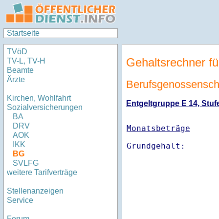
Startseite
TVöD
Gehaltsrechner fü
TV-L, TV-H
Beamte
Ärzte
Berufsgenossenschaf
Kirchen, Wohlfahrt
Entgeltgruppe E 14, Stufe
Sozialversicherungen
BA
DRV
Monatsbeträge
AOK
IKK
BG
SVLFG
weitere Tarifverträge
Stellenanzeigen
Service
Forum